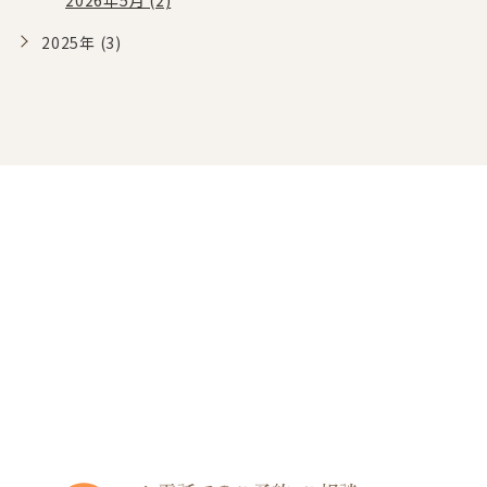
2026年5月 (2)
2025年 (3)
CONTACT
まずはお気軽にご予約・
ご相談ください
渋谷区・代々木上原駅で歯医者をお探しの方は
アコルデ代々木上原デンタルクリニックまでお
気軽にお問い合わせください。